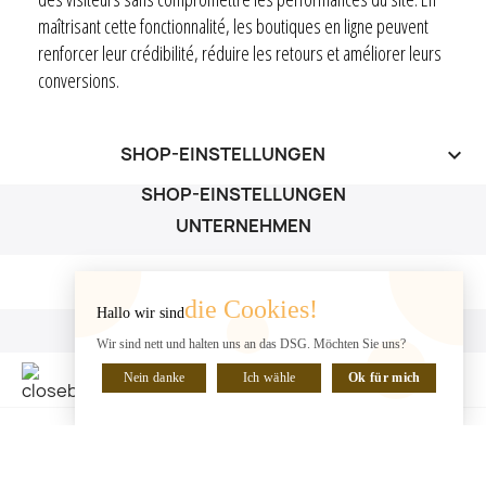
maîtrisant cette fonctionnalité, les boutiques en ligne peuvent
renforcer leur crédibilité, réduire les retours et améliorer leurs
conversions.
SHOP-EINSTELLUNGEN
keyboard_arrow_down
SHOP-EINSTELLUNGEN
UNTERNEHMEN
UNTERNEHMEN

die Cookies!
Hallo wir sind
IHR KONTO
Wir sind nett und halten uns an das DSG. Möchten Sie uns?
IHR KONTO

Nein danke
Ich wähle
Ok für mich
CHATTE MIT UNS