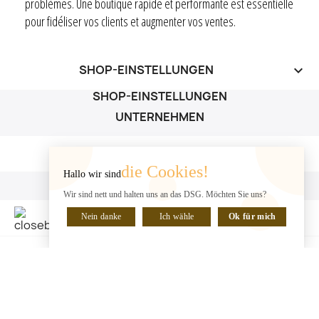
problèmes. Une boutique rapide et performante est essentielle
pour fidéliser vos clients et augmenter vos ventes.
SHOP-EINSTELLUNGEN
keyboard_arrow_down
SHOP-EINSTELLUNGEN
UNTERNEHMEN
UNTERNEHMEN

die Cookies!
Hallo wir sind
IHR KONTO
Wir sind nett und halten uns an das DSG. Möchten Sie uns?
IHR KONTO

Nein danke
Ich wähle
Ok für mich
CHATTE MIT UNS