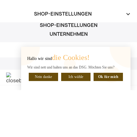
SHOP-EINSTELLUNGEN
keyboard_arrow_down
SHOP-EINSTELLUNGEN
UNTERNEHMEN
UNTERNEHMEN

die Cookies!
Hallo wir sind
IHR KONTO
Wir sind nett und halten uns an das DSG. Möchten Sie uns?
IHR KONTO

Nein danke
Ich wähle
Ok für mich
CHATTE MIT UNS