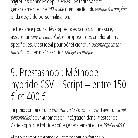
migrer les données depuis
Ecwid
. Les tarifs varient
généralement entre
200 et 800 €
, en fonction du
volume à transférer
et du degré de personnalisation.
Le freelance pourra développer des scripts sur mesure,
assurer un
suivi personnalisé
, et proposer des améliorations
spécifiques. C’est idéal pour bénéficier d’un
accompagnement
humain
, tout en maîtrisant ton
budget technique
.
9. Prestashop : Méthode
hybride CSV + Script – entre 150
€ et 400 €
Tu peux combiner une
exportation CSV
depuis Ecwid avec un
script
personnalisé
pour automatiser l’intégration dans Prestashop.
Cette approche hybride coûte généralement entre
150 € et 400 €
.
Elle te permet de gagner du temps tout en évitant le