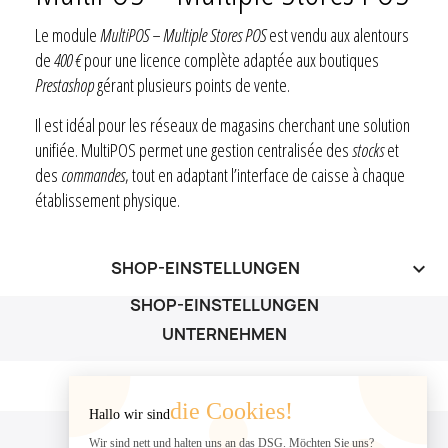
Le module
MultiPOS – Multiple Stores POS
est vendu aux alentours
de
400 €
pour une licence complète adaptée aux boutiques
Prestashop
gérant plusieurs points de vente.
Il est idéal pour les réseaux de magasins cherchant une solution
unifiée. MultiPOS permet une gestion centralisée des
stocks
et
des
commandes
, tout en adaptant l’interface de caisse à chaque
établissement physique.
SHOP-EINSTELLUNGEN
keyboard_arrow_down
SHOP-EINSTELLUNGEN
UNTERNEHMEN
UNTERNEHMEN

die Cookies!
Hallo wir sind
IHR KONTO
Wir sind nett und halten uns an das DSG. Möchten Sie uns?