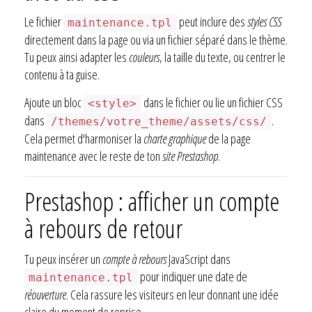
Le fichier
peut inclure des
styles CSS
maintenance.tpl
directement dans la page ou via un fichier séparé dans le thème.
Tu peux ainsi adapter les
couleurs
, la taille du texte, ou centrer le
contenu à ta guise.
Ajoute un bloc
dans le fichier ou lie un fichier CSS
<style>
dans
.
/themes/votre_theme/assets/css/
Cela permet d'harmoniser la
charte graphique
de la page
maintenance avec le reste de ton
site Prestashop
.
Prestashop : afficher un compte
à rebours de retour
Tu peux insérer un
compte à rebours
JavaScript dans
pour indiquer une date de
maintenance.tpl
réouverture
. Cela rassure les visiteurs en leur donnant une idée
claire du moment de reprise.