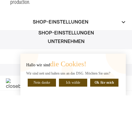
production.
SHOP-EINSTELLUNGEN
keyboard_arrow_down
SHOP-EINSTELLUNGEN
UNTERNEHMEN
UNTERNEHMEN

die Cookies!
Hallo wir sind
IHR KONTO
Wir sind nett und halten uns an das DSG. Möchten Sie uns?
IHR KONTO

Nein danke
Ich wähle
Ok für mich
CHATTE MIT UNS