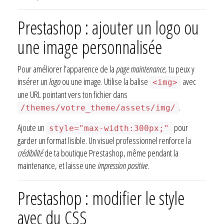
Prestashop : ajouter un logo ou
une image personnalisée
Pour améliorer l’apparence de la
page maintenance
, tu peux y
insérer un
logo
ou une image. Utilise la balise
avec
<img>
une URL pointant vers ton fichier dans
.
/themes/votre_theme/assets/img/
Ajoute un
pour
style="max-width:300px;"
garder un format lisible. Un visuel professionnel renforce la
crédibilité
de ta boutique Prestashop, même pendant la
maintenance, et laisse une
impression positive
.
Prestashop : modifier le style
avec du CSS