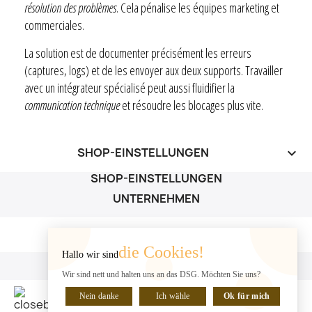
résolution des problèmes
. Cela pénalise les équipes marketing et
commerciales.
La solution est de documenter précisément les erreurs
(captures, logs) et de les envoyer aux deux supports. Travailler
avec un intégrateur spécialisé peut aussi fluidifier la
communication technique
et résoudre les blocages plus vite.
SHOP-EINSTELLUNGEN
keyboard_arrow_down
SHOP-EINSTELLUNGEN
UNTERNEHMEN
UNTERNEHMEN

die Cookies!
Hallo wir sind
IHR KONTO
Wir sind nett und halten uns an das DSG. Möchten Sie uns?
IHR KONTO

Nein danke
Ich wähle
Ok für mich
CHATTE MIT UNS