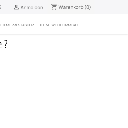
S
shopping_cart

Warenkorb
(0)
Anmelden
 THEME PRESTASHOP
THEME WOOCOMMERCE
 ?