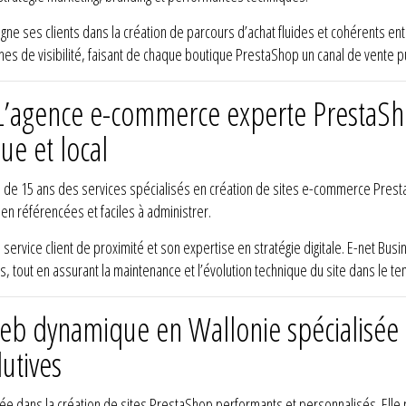
ses clients dans la création de parcours d’achat fluides et cohérents entre
s de visibilité, faisant de chaque boutique PrestaShop un canal de vente p
 L’agence e-commerce experte PrestaSh
e et local
 de 15 ans des services spécialisés en création de sites e-commerce Pres
n référencées et faciles à administrer.
ervice client de proximité et son expertise en stratégie digitale. E-net Busin
ns, tout en assurant la maintenance et l’évolution technique du site dans le t
web dynamique en Wallonie spécialisée 
utives
lisée dans la création de sites PrestaShop performants et personnalisés. E