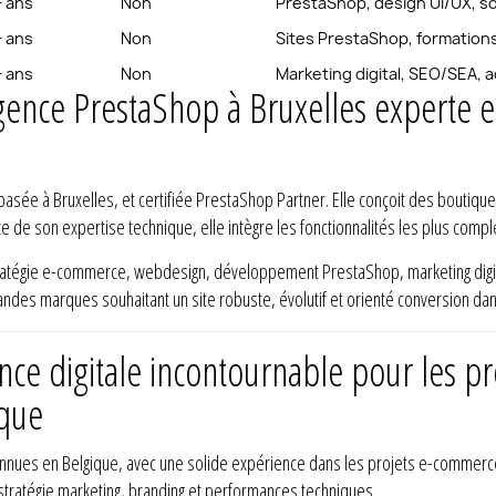
+ ans
Non
PrestaShop, design UI/UX, s
+ ans
Non
Sites PrestaShop, formations,
+ ans
Non
Marketing digital, SEO/SEA
gence PrestaShop à Bruxelles experte
asée à Bruxelles, et certifiée PrestaShop Partner. Elle conçoit des boutiqu
rte de son expertise technique, elle intègre les fonctionnalités les plus comp
atégie e-commerce, webdesign, développement PrestaShop, marketing digit
ndes marques souhaitant un site robuste, évolutif et orienté conversion da
ce digitale incontournable pour les pr
ique
connues en Belgique, avec une solide expérience dans les projets e-commerce
tratégie marketing, branding et performances techniques.