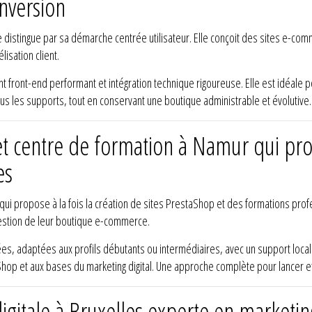
onversion
se distingue par sa démarche centrée utilisateur. Elle conçoit des sites e-
lisation client.
 front-end performant et intégration technique rigoureuse. Elle est idéale po
ous les supports, tout en conservant une boutique administrable et évolutive.
 et centre de formation à Namur qui pr
es
qui propose à la fois la création de sites PrestaShop et des formations prof
estion de leur boutique e-commerce.
es, adaptées aux profils débutants ou intermédiaires, avec un support local ré
taShop et aux bases du marketing digital. Une approche complète pour lance
igitale à Bruxelles experte en marketi