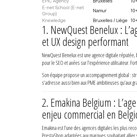
EPIC Agency
Bruxelles
10
E-net School (E-net
Namur
10
Group)
Knewledge
Bruxelles / Liège
10
1.
NewQuest Benelux : L’a
et UX design performant
NewQuest Benelux est une agence digitale réputée, b
pour le SEO et axées sur l’expérience utilisateur. Fo
Son équipe propose un accompagnement global : str
s’adresse aussi bien aux PME ambitieuses qu’aux gra
2.
Emakina Belgium : L’agen
enjeu commercial en Belg
Emakina est l’une des agences digitales les plus re
PrestaShop adaptées aux marques souhaitant allier s