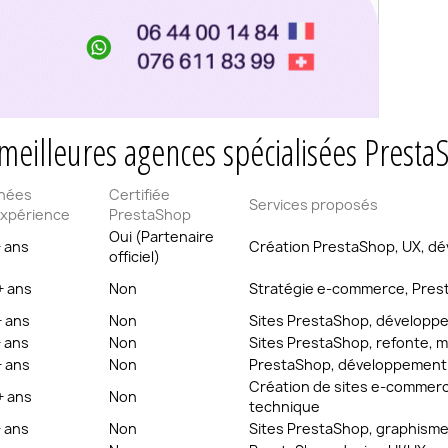
meilleures agences spécialisées Prest
nées
Certifiée
Services proposés
expérience
PrestaShop
Oui (Partenaire
+ ans
Création PrestaShop, UX, d
officiel)
+ ans
Non
Stratégie e-commerce, Prest
+ ans
Non
Sites PrestaShop, dévelop
+ ans
Non
Sites PrestaShop, refonte, ma
+ ans
Non
PrestaShop, développement 
Création de sites e-comme
+ ans
Non
technique
+ ans
Non
Sites PrestaShop, graphisme,