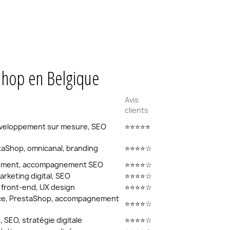
aShop en Belgique
Avis
clients
éveloppement sur mesure, SEO
⭐⭐⭐⭐⭐
aShop, omnicanal, branding
⭐⭐⭐⭐☆
pement, accompagnement SEO
⭐⭐⭐⭐☆
rketing digital, SEO
⭐⭐⭐⭐☆
front-end, UX design
⭐⭐⭐⭐☆
rce, PrestaShop, accompagnement
⭐⭐⭐⭐☆
 SEO, stratégie digitale
⭐⭐⭐⭐☆