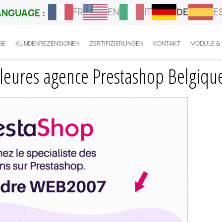
FR
EN
IT
DE
E
ANGUAGE :
GE
KUNDENREZENSIONEN
ZERTIFIZIERUNGEN
KONTAKT
MODULE &
sont les 10 meilleures agence Prestashop Belgique ?
lleures agence Prestashop Belgique