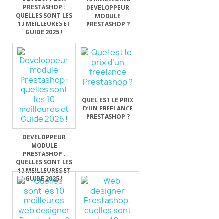
PRESTASHOP :
DEVELOPPEUR
QUELLES SONT LES
MODULE
10 MEILLEURES ET
PRESTASHOP ?
GUIDE 2025 !
QUEL EST LE PRIX
D’UN FREELANCE
PRESTASHOP ?
DEVELOPPEUR
MODULE
PRESTASHOP :
QUELLES SONT LES
10 MEILLEURES ET
GUIDE 2025 !