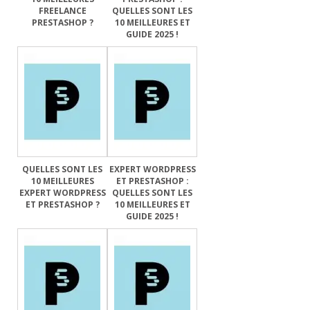
FREELANCE
QUELLES SONT LES
PRESTASHOP ?
10 MEILLEURES ET
GUIDE 2025 !
QUELLES SONT LES
EXPERT WORDPRESS
10 MEILLEURES
ET PRESTASHOP :
EXPERT WORDPRESS
QUELLES SONT LES
ET PRESTASHOP ?
10 MEILLEURES ET
GUIDE 2025 !