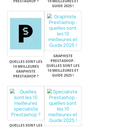
PRESTASHOP ?
10 MEILLEURES ET
GUIDE 2025 !
GRAPHISTE
PRESTASHOP :
QUELLES SONT LES
QUELLES SONT LES
10 MEILLEURES
10 MEILLEURES ET
GRAPHISTE
GUIDE 2025 !
PRESTASHOP ?
QUELLES SONT LES