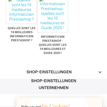
QUELLES SONT LES
10 MEILLEURES
INFORMATICIEN
INFORMATICIEN
PRESTASHOP ?
PRESTASHOP :
QUELLES SONT LES
10 MEILLEURES ET
GUIDE 2025 !
SHOP-EINSTELLUNGEN
keyboard_arrow_down
SHOP-EINSTELLUNGEN
UNTERNEHMEN
UNTERNEHMEN

die Cookies!
Hallo wir sind