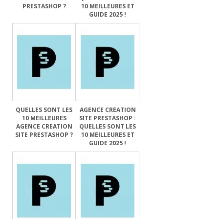
PRESTASHOP ?
10 MEILLEURES ET
GUIDE 2025 !
QUELLES SONT LES
AGENCE CREATION
10 MEILLEURES
SITE PRESTASHOP :
AGENCE CREATION
QUELLES SONT LES
SITE PRESTASHOP ?
10 MEILLEURES ET
GUIDE 2025 !