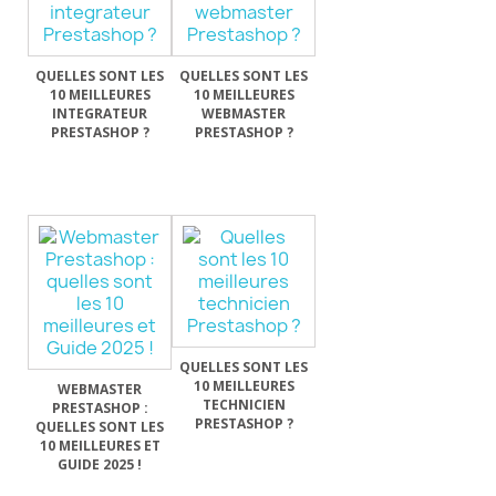
QUELLES SONT LES
QUELLES SONT LES
10 MEILLEURES
10 MEILLEURES
INTEGRATEUR
WEBMASTER
PRESTASHOP ?
PRESTASHOP ?
QUELLES SONT LES
10 MEILLEURES
WEBMASTER
TECHNICIEN
PRESTASHOP :
PRESTASHOP ?
QUELLES SONT LES
10 MEILLEURES ET
GUIDE 2025 !