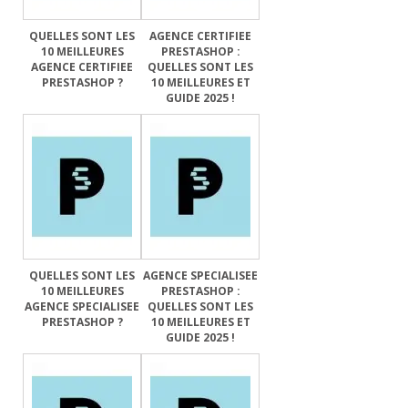
QUELLES SONT LES
AGENCE CERTIFIEE
10 MEILLEURES
PRESTASHOP :
AGENCE CERTIFIEE
QUELLES SONT LES
PRESTASHOP ?
10 MEILLEURES ET
GUIDE 2025 !
QUELLES SONT LES
AGENCE SPECIALISEE
10 MEILLEURES
PRESTASHOP :
AGENCE SPECIALISEE
QUELLES SONT LES
PRESTASHOP ?
10 MEILLEURES ET
GUIDE 2025 !