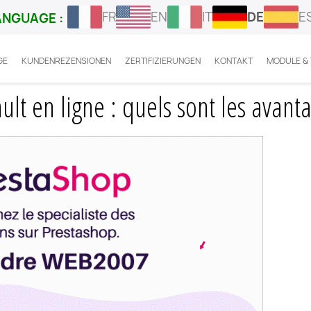
FR
EN
IT
DE
E
ANGUAGE :
GE
KUNDENREZENSIONEN
ZERTIFIZIERUNGEN
KONTAKT
MODULE &
Prestashop Herault en ligne : quels sont les avantages ?
lt en ligne : quels sont les avanta