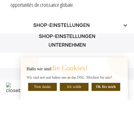
opportunités de croissance globale.
SHOP-EINSTELLUNGEN
keyboard_arrow_down
SHOP-EINSTELLUNGEN
UNTERNEHMEN
UNTERNEHMEN

die Cookies!
Hallo wir sind
IHR KONTO
Wir sind nett und halten uns an das DSG. Möchten Sie uns?
IHR KONTO

Nein danke
Ich wähle
Ok für mich
CHATTE MIT UNS