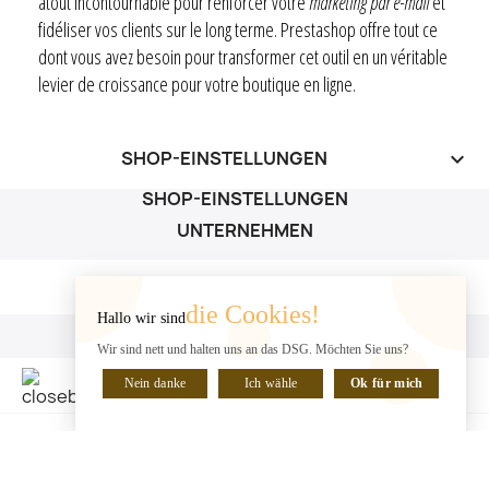
atout incontournable pour renforcer votre
marketing par e-mail
et
fidéliser vos clients sur le long terme. Prestashop offre tout ce
dont vous avez besoin pour transformer cet outil en un véritable
levier de croissance pour votre boutique en ligne.
SHOP-EINSTELLUNGEN
keyboard_arrow_down
SHOP-EINSTELLUNGEN
UNTERNEHMEN
UNTERNEHMEN

die Cookies!
Hallo wir sind
IHR KONTO
Wir sind nett und halten uns an das DSG. Möchten Sie uns?
IHR KONTO

Nein danke
Ich wähle
Ok für mich
CHATTE MIT UNS