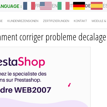
FR
EN
IT
DE
E
ANGUAGE :
GE
KUNDENREZENSIONEN
ZERTIFIZIERUNGEN
KONTAKT
MODULE &
ter Prestashop : comment corriger probleme decalage ?
mment corriger probleme decalage