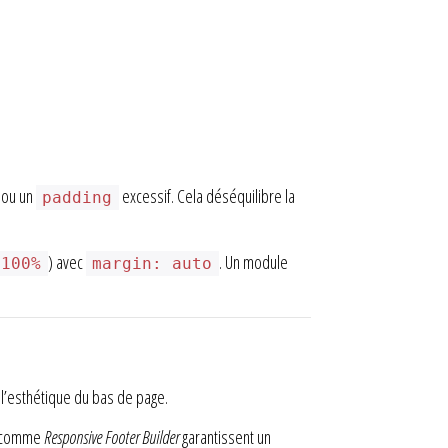
e ou un
excessif. Cela déséquilibre la
padding
) avec
. Un module
 100%
margin: auto
à l’esthétique du bas de page.
s comme
Responsive Footer Builder
garantissent un