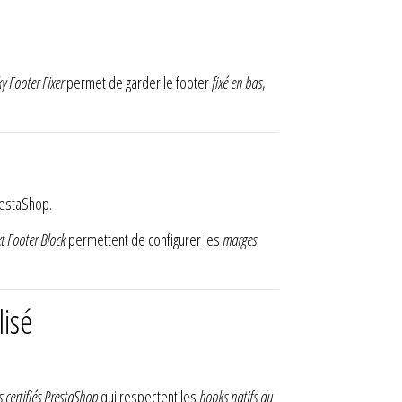
ky Footer Fixer
permet de garder le footer
fixé en bas
,
restaShop.
t Footer Block
permettent de configurer les
marges
isé
 certifiés PrestaShop
qui respectent les
hooks natifs du