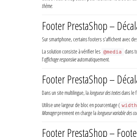
thème
.
Footer PrestaShop – Décala
Sur smartphone, certains footers s’affichent avec d
La solution consiste à vérifier les
dans to
@media
l’
affichage responsive
automatiquement.
Footer PrestaShop – Décala
Dans un site multilingue, la
longueur des textes
dans le 
Utilise une largeur de bloc en pourcentage (
widt
Manager
prennent en charge la
longueur variable des c
Footer PrestaShop – Foote