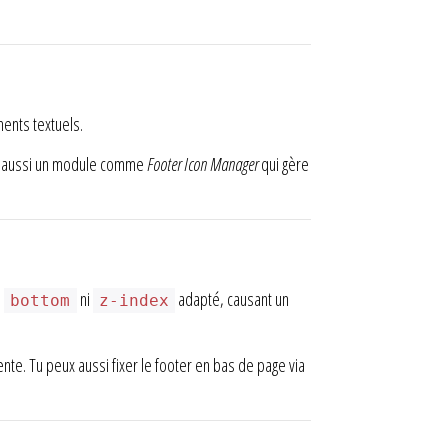
ments textuels.
se aussi un module comme
Footer Icon Manager
qui gère
s
ni
adapté, causant un
bottom
z-index
te. Tu peux aussi fixer le footer en bas de page via