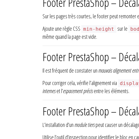
Footer PrestaShop – Décal
Sur les pages très courtes, le footer peut remonter 
Ajoute une règle CSS
sur le
min-height
bo
même quand la page est vide.
Footer PrestaShop – Décala
Il est fréquent de constater un
mauvais alignement entre 
Pour corriger cela, vérifie l’alignement via
displa
internes
et l’
espacement précis
entre les éléments.
Footer PrestaShop – Décal
L’installation d’un
module tiers
peut causer un décalage 
Utilise l’outil d’inspection pour identifier le bloc en 