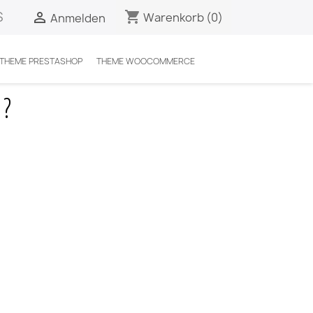
S
shopping_cart

Warenkorb
(0)
Anmelden
 THEME PRESTASHOP
THEME WOOCOMMERCE
 ?