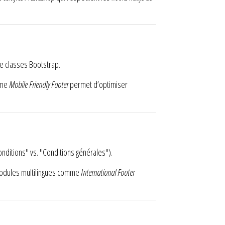
e classes Bootstrap.
mme
Mobile Friendly Footer
permet d’optimiser
onditions" vs. "Conditions générales").
modules multilingues comme
International Footer