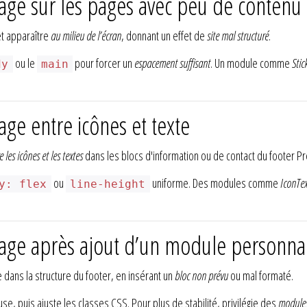
age sur les pages avec peu de contenu
et apparaître
au milieu de l’écran
, donnant un effet de
site mal structuré
.
ou le
pour forcer un
espacement suffisant
. Un module comme
Stic
dy
main
ge entre icônes et texte
les icônes et les textes
dans les blocs d'information ou de contact du footer P
ou
uniforme. Des modules comme
IconTex
y: flex
line-height
age après ajout d’un module personnal
dans la structure du footer, en insérant un
bloc non prévu
ou mal formaté.
cause, puis ajuste les classes CSS. Pour plus de stabilité, privilégie des
modules