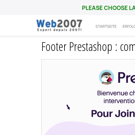
PLEASE CHOOSE L
STARTSEITE
ERFOL
Startseite
Prestashop
Probleme
Foo
Footer Prestashop : co