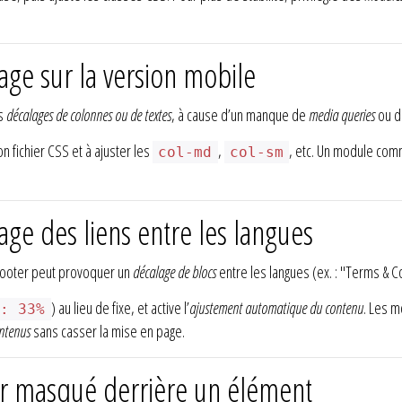
ge sur la version mobile
es
décalages de colonnes ou de textes
, à cause d’un manque de
media queries
ou d
n fichier CSS et à ajuster les
,
, etc. Un module co
col-md
col-sm
ge des liens entre les langues
footer peut provoquer un
décalage de blocs
entre les langues (ex. : "Terms & C
) au lieu de fixe, et active l’
ajustement automatique du contenu
. Les 
h: 33%
ontenus
sans casser la mise en page.
r masqué derrière un élément