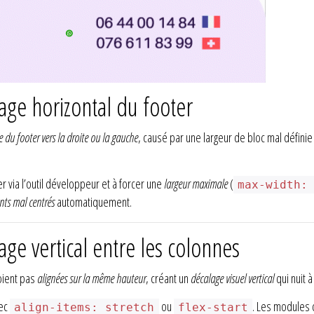
ge horizontal du footer
 du footer vers la droite ou la gauche
, causé par une largeur de bloc mal défini
r via l’outil développeur et à forcer une
largeur maximale
(
max-width:
nts mal centrés
automatiquement.
ge vertical entre les colonnes
oient pas
alignées sur la même hauteur
, créant un
décalage visuel vertical
qui nuit 
ec
ou
. Les module
align-items: stretch
flex-start