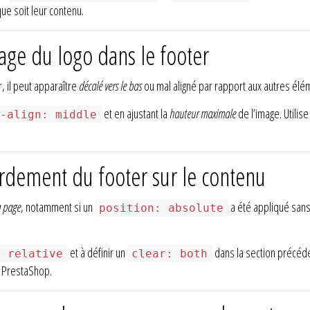
ue soit leur contenu.
age du logo dans le footer
, il peut apparaître
décalé vers le bas
ou mal aligné par rapport aux autres élé
et en ajustant la
hauteur maximale
de l’image. Utili
l-align: middle
dement du footer sur le contenu
a page
, notamment si un
a été appliqué san
position: absolute
et à définir un
dans la section précéden
: relative
clear: both
r PrestaShop.