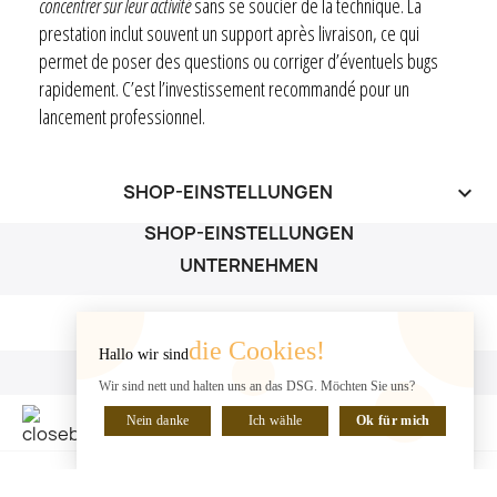
concentrer sur leur activité
sans se soucier de la technique. La
prestation inclut souvent un support après livraison, ce qui
permet de poser des questions ou corriger d’éventuels bugs
rapidement. C’est l’investissement recommandé pour un
lancement professionnel.
SHOP-EINSTELLUNGEN
keyboard_arrow_down
SHOP-EINSTELLUNGEN
UNTERNEHMEN
UNTERNEHMEN

die Cookies!
Hallo wir sind
IHR KONTO
Wir sind nett und halten uns an das DSG. Möchten Sie uns?
IHR KONTO

Nein danke
Ich wähle
Ok für mich
CHATTE MIT UNS