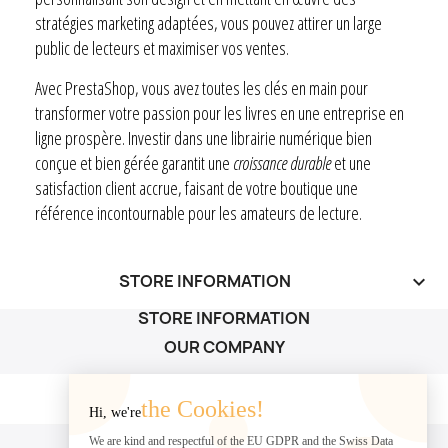
stratégies marketing adaptées, vous pouvez attirer un large
public de lecteurs et maximiser vos ventes.
Avec PrestaShop, vous avez toutes les clés en main pour
transformer votre passion pour les livres en une entreprise en
ligne prospère. Investir dans une librairie numérique bien
conçue et bien gérée garantit une
croissance durable
et une
satisfaction client accrue, faisant de votre boutique une
référence incontournable pour les amateurs de lecture.
STORE INFORMATION
keyboard_arrow_down
STORE INFORMATION
OUR COMPANY
OUR COMPANY

the Cookies!
Hi, we're
YOUR ACCOUNT
We are kind and respectful of the EU GDPR and the Swiss Data