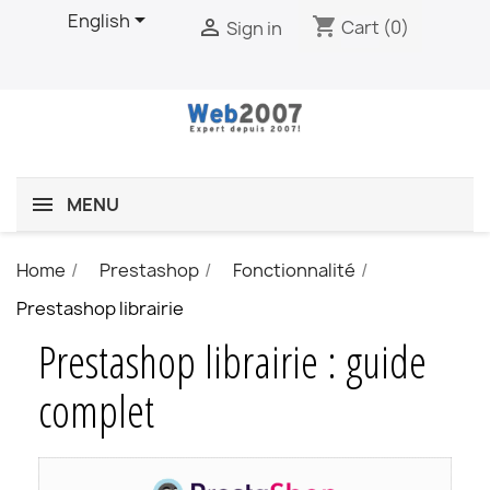

English
shopping_cart

Cart
(0)
Sign in
MENU
Home
Prestashop
Fonctionnalité
Prestashop librairie
Prestashop librairie : guide
complet