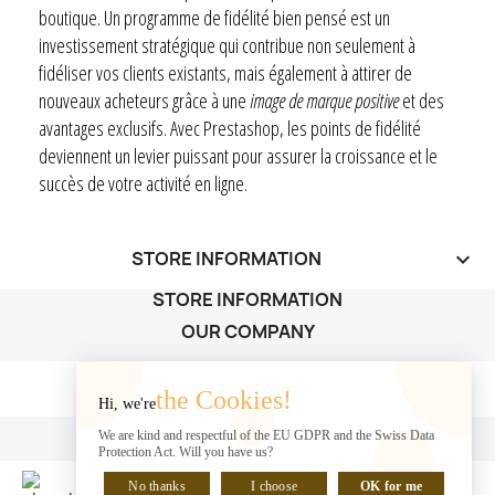
boutique. Un programme de fidélité bien pensé est un
investissement stratégique qui contribue non seulement à
fidéliser vos clients existants, mais également à attirer de
nouveaux acheteurs grâce à une
image de marque positive
et des
avantages exclusifs. Avec Prestashop, les points de fidélité
deviennent un levier puissant pour assurer la croissance et le
succès de votre activité en ligne.
STORE INFORMATION
keyboard_arrow_down
STORE INFORMATION
OUR COMPANY
OUR COMPANY

the Cookies!
Hi, we're
YOUR ACCOUNT
We are kind and respectful of the EU GDPR and the Swiss Data
Protection Act. Will you have us?
YOUR ACCOUNT

No thanks
I choose
OK for me
CHAT WITH US