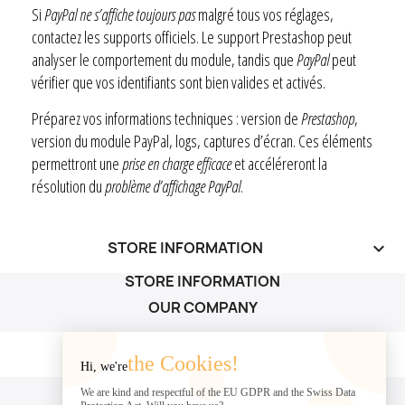
Si
PayPal ne s’affiche toujours pas
malgré tous vos réglages,
contactez les supports officiels. Le support Prestashop peut
analyser le comportement du module, tandis que
PayPal
peut
vérifier que vos identifiants sont bien valides et activés.
Préparez vos informations techniques : version de
Prestashop
,
version du module PayPal, logs, captures d’écran. Ces éléments
permettront une
prise en charge efficace
et accéléreront la
résolution du
problème d’affichage PayPal
.
STORE INFORMATION
keyboard_arrow_down
STORE INFORMATION
OUR COMPANY
OUR COMPANY

the Cookies!
Hi, we're
YOUR ACCOUNT
We are kind and respectful of the EU GDPR and the Swiss Data