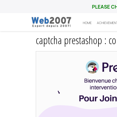
PLEASE C
HOME
ACHIEVEMEN
Home
Prestashop
Integration
captch
captcha prestashop : co