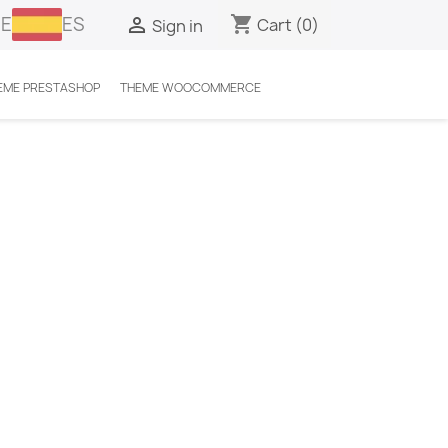
E
ES
shopping_cart

Cart
(0)
Sign in
EME PRESTASHOP
THEME WOOCOMMERCE