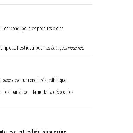
Il est conçu pour les produits bio et
omplète. Il est idéal pour les
boutiques modernes
.
n de pages avec un rendu très esthétique.
s. Il est parfait pour la mode, la déco ou les
outiques orientées high-tech ou gaming.