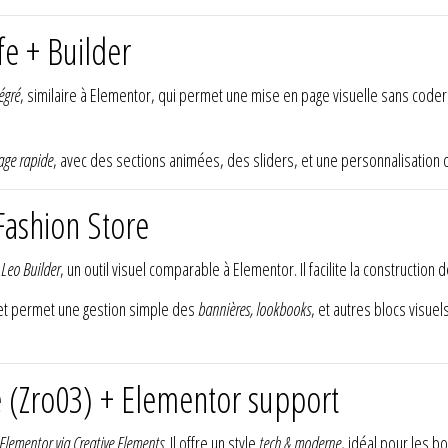
e + Builder
égré
, similaire à Elementor, qui permet une mise en page visuelle sans coder. 
age rapide
, avec des sections animées, des sliders, et une personnalisation c
ashion Store
e
Leo Builder
, un outil visuel comparable à Elementor. Il facilite la constructio
et permet une gestion simple des
bannières, lookbooks
, et autres blocs visuel
 (Zro03) + Elementor support
Elementor via Creative Elements
. Il offre un style
tech & moderne
, idéal pour les b