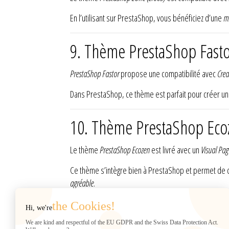
En l’utilisant sur PrestaShop, vous bénéficiez d’une
mi
9. Thème PrestaShop Fast
PrestaShop Fastor
propose une compatibilité avec
Crea
Dans PrestaShop, ce thème est parfait pour créer u
10. Thème PrestaShop Ecoz
Le thème
PrestaShop Ecozen
est livré avec un
Visual Pag
Ce thème s’intègre bien à PrestaShop et permet de 
agréable
.
the Cookies!
Hi, we're
STORE INFORMATION
Web2007
We are kind and respectful of the EU GDPR and the Swiss Data Protection Act.