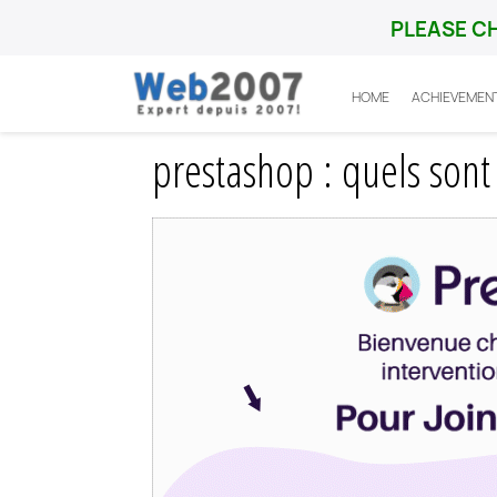
PLEASE C
HOME
ACHIEVEMEN
Home
Prestashop
Integration
presta
prestashop : quels sont