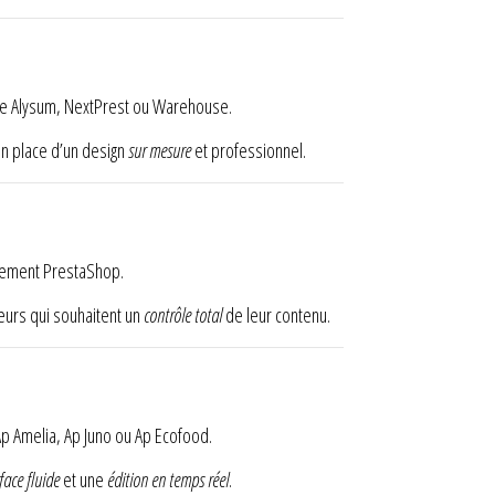
me Alysum, NextPrest ou Warehouse.
 en place d’un design
sur mesure
et professionnel.
nnement PrestaShop.
teurs qui souhaitent un
contrôle total
de leur contenu.
 Amelia, Ap Juno ou Ap Ecofood.
face fluide
et une
édition en temps réel
.