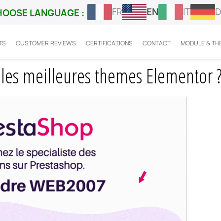
FR
EN
IT
D
HOOSE LANGUAGE :
TS
CUSTOMER REVIEWS
CERTIFICATIONS
CONTACT
MODULE & TH
shop : quels sont les meilleures themes Elementor ?
 les meilleures themes Elementor 