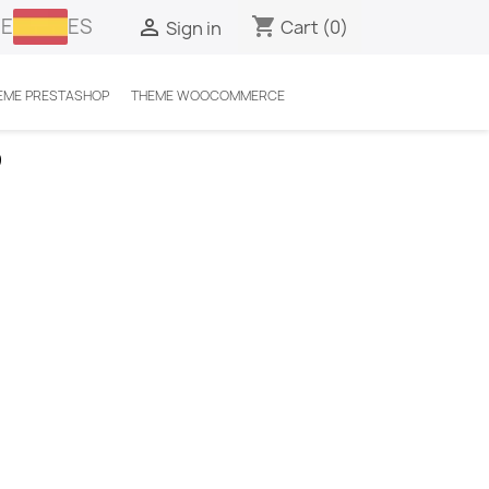
E
ES
shopping_cart

Cart
(0)
Sign in
EME PRESTASHOP
THEME WOOCOMMERCE
?