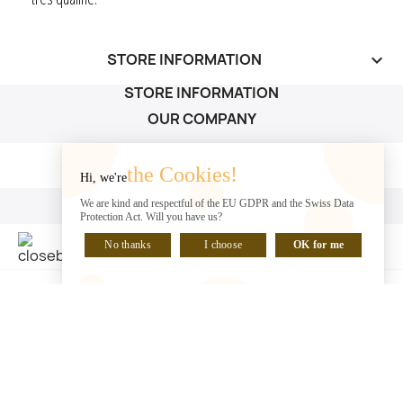
STORE INFORMATION
keyboard_arrow_down
STORE INFORMATION
OUR COMPANY
OUR COMPANY

the Cookies!
Hi, we're
YOUR ACCOUNT
We are kind and respectful of the EU GDPR and the Swiss Data
Protection Act. Will you have us?
YOUR ACCOUNT

No thanks
I choose
OK for me
CHAT WITH US