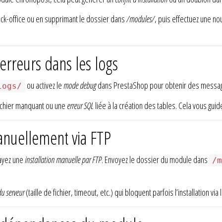
ck-office ou en supprimant le dossier dans
/modules/
, puis effectuez une nou
 erreurs dans les logs
ou activez le
mode debug
dans PrestaShop pour obtenir des messages
logs/
fichier manquant ou une
erreur SQL
liée à la création des tables. Cela vous guid
manuellement via FTP
ssayez une
installation manuelle par FTP
. Envoyez le dossier du module dans
/
du serveur
(taille de fichier, timeout, etc.) qui bloquent parfois l’installation via 