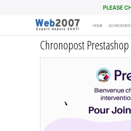
PLEASE C
HOME
ACHIEVEMEN
Home
Prestashop
Probleme
Chronop
Chronopost Prestashop :