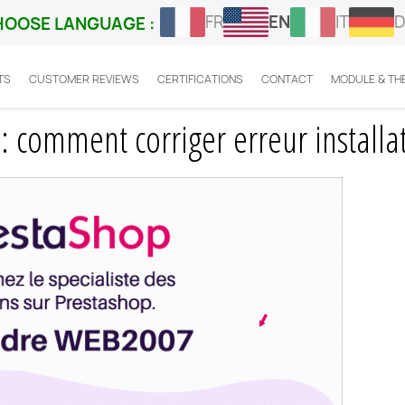
FR
EN
IT
D
HOOSE LANGUAGE :
TS
CUSTOMER REVIEWS
CERTIFICATIONS
CONTACT
MODULE & TH
ost Prestashop : comment corriger erreur installation ?
 comment corriger erreur installat