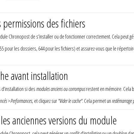
s permissions des fichiers
le Chronopost de s’installer ou de fonctionner correctement. Cela peut gén
55 pour les dossiers, 644 pour les fichiers) et assurez-vous que le répertoi
he avant installation
’installation si des
modules anciens ou corrompus
restent en mémoire. Cela bl
ncés > Performances
, et cliquez sur
"Vider le cache"
. Cela permet un
redémarrage 
 les anciennes versions du module
module Chronopost, cela peut générer un
conflit d’installation
ou un doublon dan