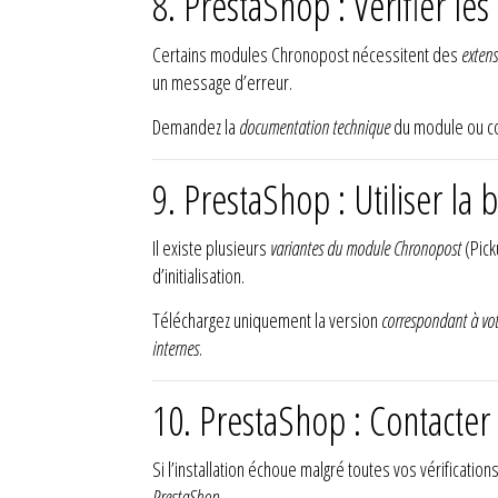
8. PrestaShop : Vérifier 
Certains modules Chronopost nécessitent des
extens
un message d’erreur.
Demandez la
documentation technique
du module ou con
9. PrestaShop : Utiliser l
Il existe plusieurs
variantes du module Chronopost
(Pick
d’initialisation.
Téléchargez uniquement la version
correspondant à vot
internes
.
10. PrestaShop : Contacte
Si l’installation échoue malgré toutes vos vérification
PrestaShop
.