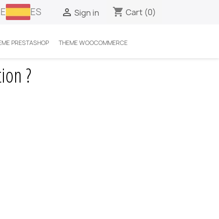
E
ES
shopping_cart

Cart
(0)
Sign in
EME PRESTASHOP
THEME WOOCOMMERCE
ion ?