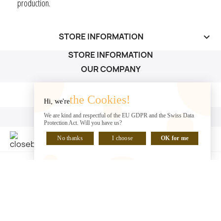
production.
STORE INFORMATION
keyboard_arrow_down
STORE INFORMATION
OUR COMPANY
OUR COMPANY

the Cookies!
Hi, we're
YOUR ACCOUNT
We are kind and respectful of the EU GDPR and the Swiss Data
Protection Act. Will you have us?
YOUR ACCOUNT

No thanks
I choose
OK for me
CHAT WITH US