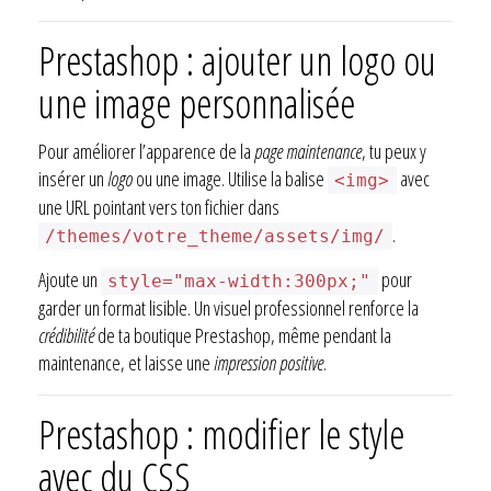
Prestashop : ajouter un logo ou
une image personnalisée
Pour améliorer l’apparence de la
page maintenance
, tu peux y
insérer un
logo
ou une image. Utilise la balise
avec
<img>
une URL pointant vers ton fichier dans
.
/themes/votre_theme/assets/img/
Ajoute un
pour
style="max-width:300px;"
garder un format lisible. Un visuel professionnel renforce la
crédibilité
de ta boutique Prestashop, même pendant la
maintenance, et laisse une
impression positive
.
Prestashop : modifier le style
avec du CSS