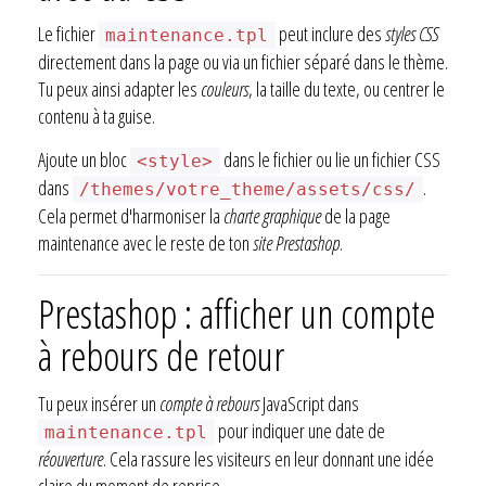
Le fichier
peut inclure des
styles CSS
maintenance.tpl
directement dans la page ou via un fichier séparé dans le thème.
Tu peux ainsi adapter les
couleurs
, la taille du texte, ou centrer le
contenu à ta guise.
Ajoute un bloc
dans le fichier ou lie un fichier CSS
<style>
dans
.
/themes/votre_theme/assets/css/
Cela permet d'harmoniser la
charte graphique
de la page
maintenance avec le reste de ton
site Prestashop
.
Prestashop : afficher un compte
à rebours de retour
Tu peux insérer un
compte à rebours
JavaScript dans
pour indiquer une date de
maintenance.tpl
réouverture
. Cela rassure les visiteurs en leur donnant une idée
claire du moment de reprise.