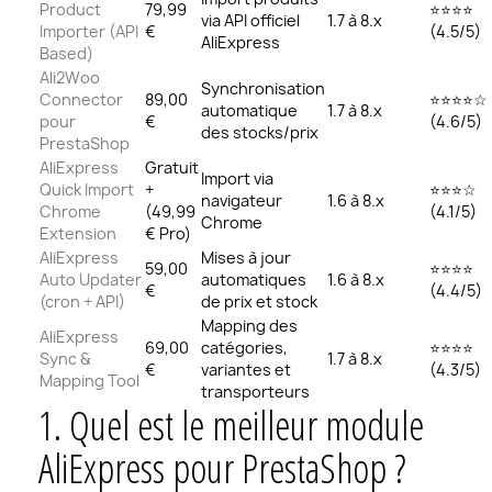
Product
79,99
⭐⭐⭐⭐
via API officiel
1.7 à 8.x
Importer (API
€
(4.5/5)
AliExpress
Based)
Ali2Woo
Synchronisation
Connector
89,00
⭐⭐⭐⭐☆
automatique
1.7 à 8.x
pour
€
(4.6/5)
des stocks/prix
PrestaShop
AliExpress
Gratuit
Import via
Quick Import
+
⭐⭐⭐☆
navigateur
1.6 à 8.x
Chrome
(49,99
(4.1/5)
Chrome
Extension
€ Pro)
AliExpress
Mises à jour
59,00
⭐⭐⭐⭐
Auto Updater
automatiques
1.6 à 8.x
€
(4.4/5)
(cron + API)
de prix et stock
Mapping des
AliExpress
69,00
catégories,
⭐⭐⭐⭐
Sync &
1.7 à 8.x
€
variantes et
(4.3/5)
Mapping Tool
transporteurs
1.
Quel est le meilleur module
AliExpress pour PrestaShop ?