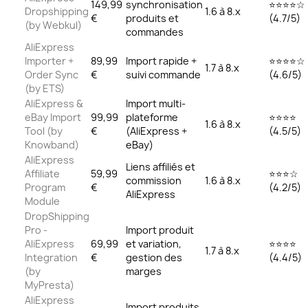
149,99
synchronisation
⭐⭐⭐⭐☆
Dropshipping
1.6 à 8.x
€
produits et
(4.7/5)
(by Webkul)
commandes
AliExpress
Importer +
89,99
Import rapide +
⭐⭐⭐⭐☆
1.7 à 8.x
Order Sync
€
suivi commande
(4.6/5)
(by ETS)
AliExpress &
Import multi-
eBay Import
99,99
plateforme
⭐⭐⭐⭐
1.6 à 8.x
Tool (by
€
(AliExpress +
(4.5/5)
Knowband)
eBay)
AliExpress
Liens affiliés et
Affiliate
59,99
⭐⭐⭐☆
commission
1.6 à 8.x
Program
€
(4.2/5)
AliExpress
Module
DropShipping
Pro -
Import produit
AliExpress
69,99
et variation,
⭐⭐⭐⭐
1.7 à 8.x
Integration
€
gestion des
(4.4/5)
(by
marges
MyPresta)
AliExpress
Import produits