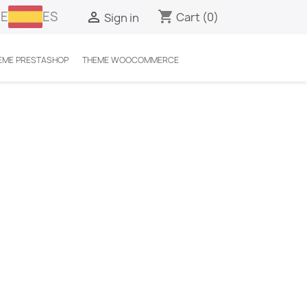
E
ES
shopping_cart

Cart
(0)
Sign in
EME PRESTASHOP
THEME WOOCOMMERCE