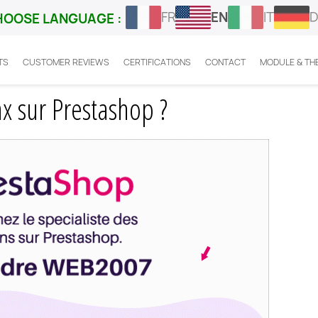
FR
EN
IT
D
HOOSE LANGUAGE :
TS
CUSTOMER REVIEWS
CERTIFICATIONS
CONTACT
MODULE & TH
ment mettre l’ecotax sur Prestashop ?
x sur Prestashop ?