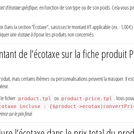
nt d’écotaxe spécifique
, en fonction de son type ou de son poids. Cela vous p
ix
. Dans la section “Écotaxe”, saisissez le montant HT applicable (ex. : 1,00 €
ndiquer une
écotaxe à 0
pour les produits non concernés.
tant de l’écotaxe sur la fiche produit
produit, mais certains thèmes ou personnalisations peuvent la masquer. Il es
teur.
le fichier
ou
. Vous pouv
product.tpl
product-price.tpl
cotaxe incluse : {$product->ecotax|convertPri
ence sur le prix final
.
re l’écotaxe dans le prix total du pro