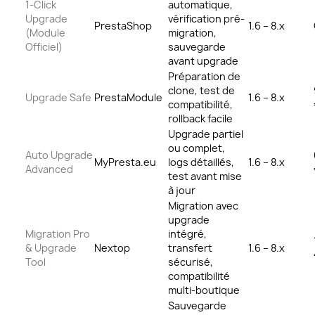
1-Click
automatique,
Upgrade
vérification pré-
PrestaShop
1.6 – 8.x
(Module
migration,
Officiel)
sauvegarde
avant upgrade
Préparation de
clone, test de
Upgrade Safe
PrestaModule
1.6 – 8.x
compatibilité,
rollback facile
Upgrade partiel
ou complet,
Auto Upgrade
MyPresta.eu
logs détaillés,
1.6 – 8.x
Advanced
test avant mise
à jour
Migration avec
upgrade
Migration Pro
intégré,
& Upgrade
Nextop
transfert
1.6 – 8.x
Tool
sécurisé,
compatibilité
multi-boutique
Sauvegarde