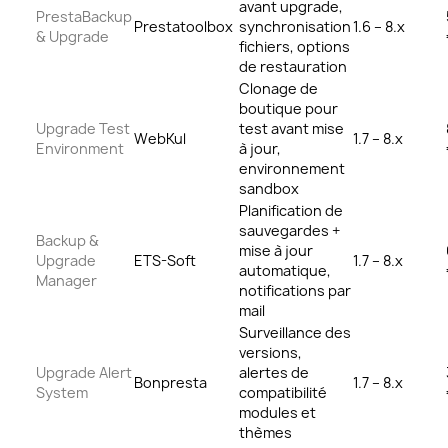
avant upgrade,
PrestaBackup
Prestatoolbox
synchronisation
1.6 – 8.x
& Upgrade
fichiers, options
de restauration
Clonage de
boutique pour
Upgrade Test
test avant mise
WebKul
1.7 – 8.x
Environment
à jour,
environnement
sandbox
Planification de
sauvegardes +
Backup &
mise à jour
Upgrade
ETS-Soft
1.7 – 8.x
automatique,
Manager
notifications par
mail
Surveillance des
versions,
Upgrade Alert
alertes de
Bonpresta
1.7 – 8.x
System
compatibilité
modules et
thèmes