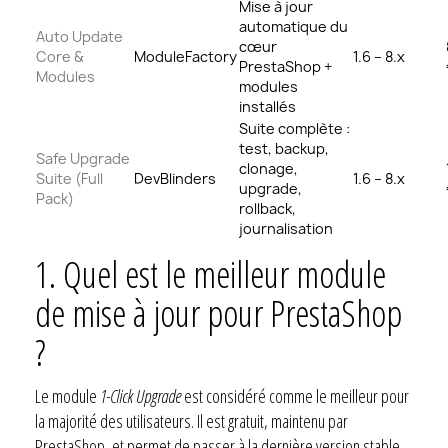
Mise à jour
automatique du
Auto Update
cœur
Core &
ModuleFactory
1.6 – 8.x
PrestaShop +
Modules
modules
installés
Suite complète :
test, backup,
Safe Upgrade
clonage,
Suite (Full
DevBlinders
1.6 – 8.x
upgrade,
Pack)
rollback,
journalisation
1.
Quel est le meilleur module
de mise à jour pour PrestaShop
?
Le module
1-Click Upgrade
est considéré comme le meilleur pour
la majorité des utilisateurs. Il est gratuit, maintenu par
PrestaShop, et permet de passer à la dernière version stable