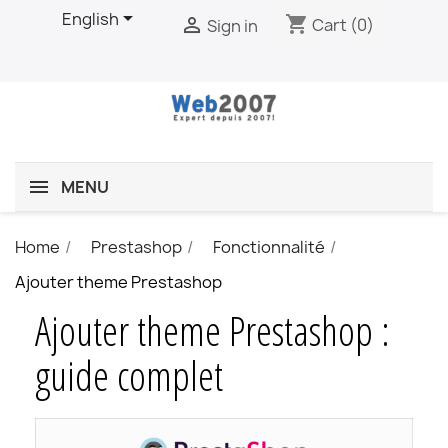

English
shopping_cart

Cart
(0)
Sign in
MENU
Home
Prestashop
Fonctionnalité
Ajouter theme Prestashop
Ajouter theme Prestashop :
guide complet