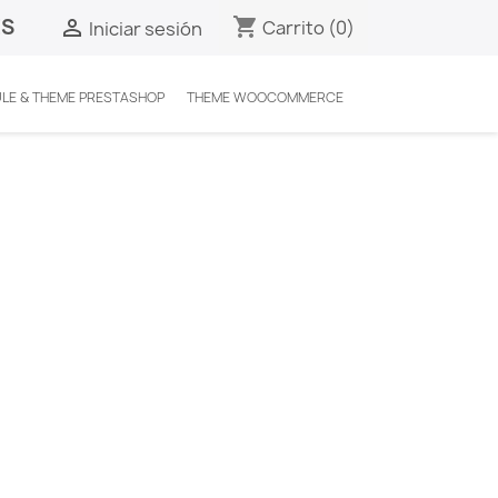
ES
shopping_cart

Carrito
(0)
Iniciar sesión
LE & THEME PRESTASHOP
THEME WOOCOMMERCE