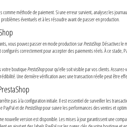
 comme méthode de paiement. Si une erreur survient, analysez les journau
es problèmes éventuels et à les résoudre avant de passer en production.
aShop
uants, vous pouvez passer en mode production sur
PrestaShop
. Désactivez l
t configurés correctement pour accepter des paiements réels. À ce stade, P
s votre boutique
PrestaShop
pour qu’elle soit visible par vos clients. Assurez-vo
édibilité. Une dernière vérification avec une transaction réelle peut être effe
 PrestaShop
arrête pas à la configuration initiale. Il est essentiel de surveiller les trans
 de PayPal et de
PrestaShop
pour suivre les performances des ventes et optimi
une nouvelle version est disponible. Les mises à jour garantissent une compat
 client en ajoutant des labels PayPal sur les pages clés de votre boutique et