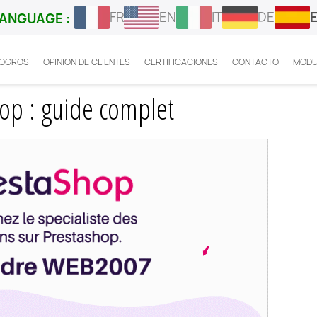
FR
EN
IT
DE
ANGUAGE :
LOGROS
OPINION DE CLIENTES
CERTIFICACIONES
CONTACTO
MODU
 Express Prestashop
hop : guide complet