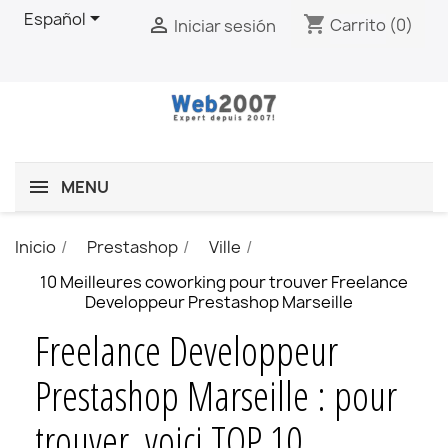

Español
shopping_cart

Carrito
(0)
Iniciar sesión
MENU
Inicio
Prestashop
Ville
10 Meilleures coworking pour trouver Freelance
Developpeur Prestashop Marseille
Freelance Developpeur
Prestashop Marseille : pour
trouver, voici TOP 10