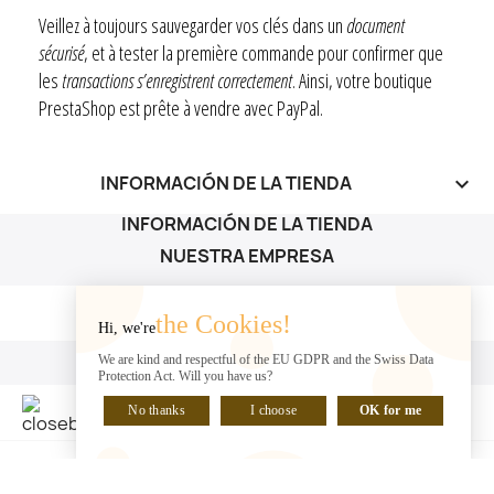
Veillez à toujours sauvegarder vos clés dans un
document
sécurisé
, et à tester la première commande pour confirmer que
les
transactions s’enregistrent correctement
. Ainsi, votre boutique
PrestaShop est prête à vendre avec PayPal.
INFORMACIÓN DE LA TIENDA
keyboard_arrow_down
INFORMACIÓN DE LA TIENDA
NUESTRA EMPRESA
NUESTRA EMPRESA

the Cookies!
Hi, we're
SU CUENTA
We are kind and respectful of the EU GDPR and the Swiss Data
Protection Act. Will you have us?
SU CUENTA

No thanks
I choose
OK for me
HABLA CON NOSOTROS