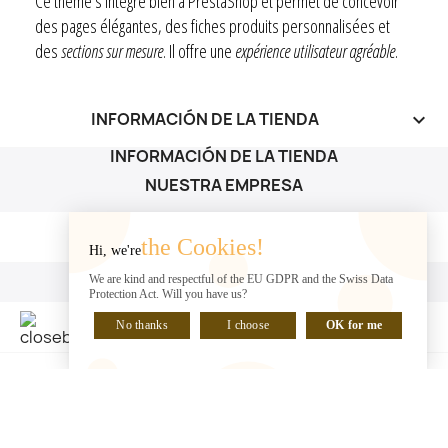
Ce thème s’intègre bien à PrestaShop et permet de concevoir
des pages élégantes, des fiches produits personnalisées et
des
sections sur mesure
. Il offre une
expérience utilisateur agréable
.
INFORMACIÓN DE LA TIENDA
keyboard_arrow_down
INFORMACIÓN DE LA TIENDA
NUESTRA EMPRESA
NUESTRA EMPRESA

the Cookies!
Hi, we're
SU CUENTA
We are kind and respectful of the EU GDPR and the Swiss Data
Protection Act. Will you have us?
SU CUENTA

No thanks
I choose
OK for me
HABLA CON NOSOTROS