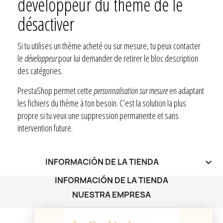
développeur du thème de le
désactiver
Si tu utilises un thème acheté ou sur mesure, tu peux contacter
le
développeur
pour lui demander de retirer le bloc description
des catégories.
PrestaShop permet cette
personnalisation sur mesure
en adaptant
les fichiers du thème à ton besoin. C’est la solution la plus
propre si tu veux une suppression permanente et sans
intervention future.
INFORMACIÓN DE LA TIENDA
keyboard_arrow_down
INFORMACIÓN DE LA TIENDA
NUESTRA EMPRESA
NUESTRA EMPRESA
