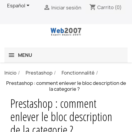

Español
shopping_cart

Carrito
(0)
Iniciar sesión
MENU
Inicio
Prestashop
Fonctionnalité
Prestashop : comment enlever le bloc description de
la categorie ?
Prestashop : comment
enlever le bloc description
de la categorie ?