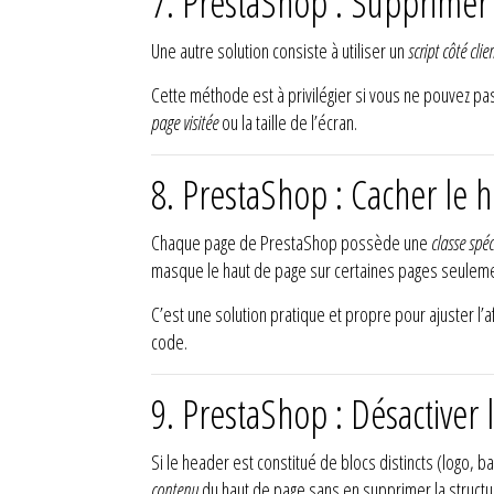
7. PrestaShop : Supprimer 
Une autre solution consiste à utiliser un
script côté clie
Cette méthode est à privilégier si vous ne pouvez pas
page visitée
ou la taille de l’écran.
8. PrestaShop : Cacher le 
Chaque page de PrestaShop possède une
classe spéc
masque le haut de page sur certaines pages seuleme
C’est une solution pratique et propre pour ajuster l’a
code.
9. PrestaShop : Désactiver
Si le header est constitué de blocs distincts (logo,
contenu
du haut de page sans en supprimer la structu