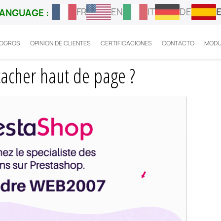
FR
EN
IT
DE
ANGUAGE :
LOGROS
OPINION DE CLIENTES
CERTIFICACIONES
CONTACTO
MODU
stashop : comment cacher haut de page ?
acher haut de page ?