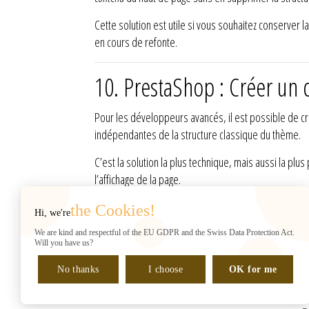
Cette solution est utile si vous souhaitez conserver l
en cours de refonte.
10. PrestaShop : Créer un 
Pour les développeurs avancés, il est possible de c
indépendantes de la structure classique du thème.
C’est la solution la plus technique, mais aussi la pl
l’affichage de la page.
the Cookies!
Hi, we're
INFORMACIÓN DE LA TIENDA
Web2007
We are kind and respectful of the EU GDPR and the Swiss Data Protection Act.
Rue de Chantepoulet 10
Will you have us?
(sur RDV UNIQUEMENT)
No thanks
1201 Genève
I choose
OK for me
Suiza
Gérant : H. Shaban