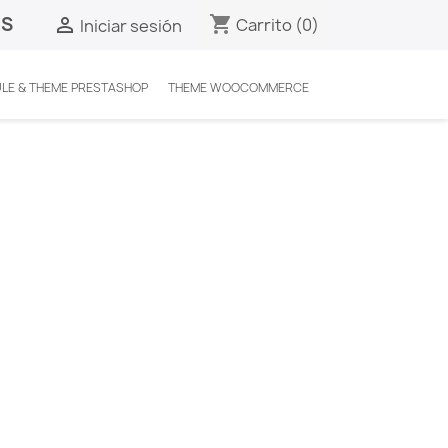
ES
shopping_cart

Carrito
(0)
Iniciar sesión
LE & THEME PRESTASHOP
THEME WOOCOMMERCE