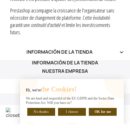
Prestashop accompagne la croissance de l’organisateur sans
nécessiter de changement de plateforme. Cette évolutivité
garantit une
continuité d’activité
et limite les investissements
futurs.
INFORMACIÓN DE LA TIENDA
keyboard_arrow_down
INFORMACIÓN DE LA TIENDA
NUESTRA EMPRESA
NUESTRA EMPRESA

the Cookies!
Hi, we're
SU CUENTA
We are kind and respectful of the EU GDPR and the Swiss Data
Protection Act. Will you have us?
SU CUENTA

No thanks
I choose
OK for me
HABLA CON NOSOTROS