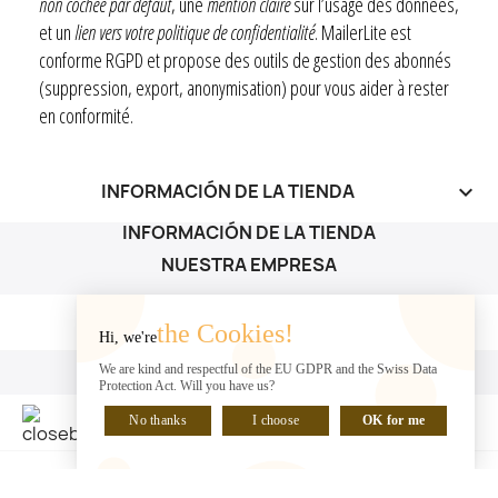
non cochée par défaut
, une
mention claire
sur l’usage des données,
et un
lien vers votre politique de confidentialité
. MailerLite est
conforme RGPD et propose des outils de gestion des abonnés
(suppression, export, anonymisation) pour vous aider à rester
en conformité.
INFORMACIÓN DE LA TIENDA
keyboard_arrow_down
INFORMACIÓN DE LA TIENDA
NUESTRA EMPRESA
NUESTRA EMPRESA

the Cookies!
Hi, we're
SU CUENTA
We are kind and respectful of the EU GDPR and the Swiss Data
Protection Act. Will you have us?
SU CUENTA

No thanks
I choose
OK for me
HABLA CON NOSOTROS