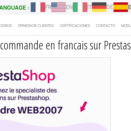
FR
EN
IT
DE
ANGUAGE :
LOGROS
OPINION DE CLIENTES
CERTIFICACIONES
CONTACTO
MODU
ment mettre statut commande en francais sur Prestasho
commande en francais sur Prestas