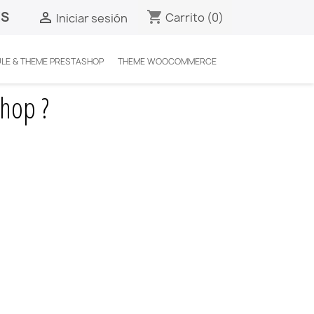
ES
shopping_cart

Carrito
(0)
Iniciar sesión
LE & THEME PRESTASHOP
THEME WOOCOMMERCE
p ?
hop ?