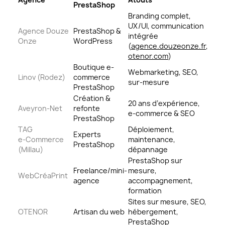
PrestaShop
Branding complet,
UX/UI, communication
Agence Douze
PrestaShop &
intégrée
Onze
WordPress
(
agence.douzeonze.fr
,
otenor.com
)
Boutique e-
Webmarketing, SEO,
Linov (Rodez)
commerce
sur-mesure
PrestaShop
Création &
20 ans d’expérience,
Aveyron‑Net
refonte
e-commerce & SEO
PrestaShop
TAG
Déploiement,
Experts
e‑Commerce
maintenance,
PrestaShop
(Millau)
dépannage
PrestaShop sur
Freelance/mini-
mesure,
WebCréaPrint
agence
accompagnement,
formation
Sites sur mesure, SEO,
OTENOR
Artisan du web
hébergement,
PrestaShop