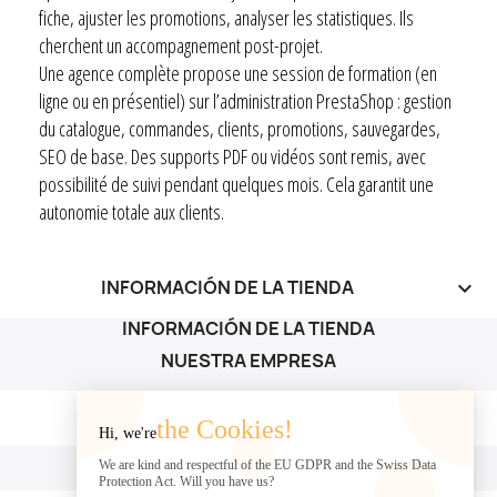
fiche, ajuster les promotions, analyser les statistiques. Ils
cherchent un accompagnement post-projet.
Une agence complète propose une session de formation (en
ligne ou en présentiel) sur l’administration PrestaShop : gestion
du catalogue, commandes, clients, promotions, sauvegardes,
SEO de base. Des supports PDF ou vidéos sont remis, avec
possibilité de suivi pendant quelques mois. Cela garantit une
autonomie totale aux clients.
INFORMACIÓN DE LA TIENDA
keyboard_arrow_down
INFORMACIÓN DE LA TIENDA
NUESTRA EMPRESA
NUESTRA EMPRESA

the Cookies!
Hi, we're
SU CUENTA
We are kind and respectful of the EU GDPR and the Swiss Data
Protection Act. Will you have us?