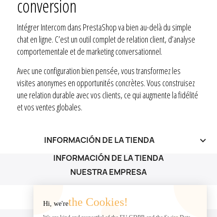
conversion
Intégrer Intercom dans PrestaShop va bien au-delà du simple
chat en ligne. C’est un outil complet de relation client, d’analyse
comportementale et de marketing conversationnel.
Avec une configuration bien pensée, vous transformez les
visites anonymes en opportunités concrètes. Vous construisez
une relation durable avec vos clients, ce qui augmente la fidélité
et vos ventes globales.
INFORMACIÓN DE LA TIENDA
keyboard_arrow_down
INFORMACIÓN DE LA TIENDA
NUESTRA EMPRESA
NUESTRA EMPRESA

the Cookies!
Hi, we're
SU CUENTA