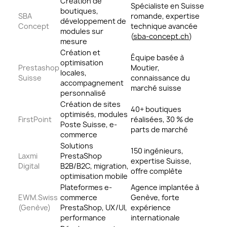
Création de
Spécialiste en Suisse
boutiques,
SBA
romande, expertise
développement de
Concept
technique avancée
modules sur
(
sba-concept.ch
)
mesure
Création et
Équipe basée à
optimisation
Prestashop
Moutier,
locales,
Suisse
connaissance du
accompagnement
marché suisse
personnalisé
Création de sites
40+ boutiques
optimisés, modules
FirstPoint
réalisées, 30 % de
Poste Suisse, e-
parts de marché
commerce
Solutions
150 ingénieurs,
Laxmi
PrestaShop
expertise Suisse,
Digital
B2B/B2C, migration,
offre complète
optimisation mobile
Plateformes e-
Agence implantée à
EWM.Swiss
commerce
Genève, forte
(Genève)
PrestaShop, UX/UI,
expérience
performance
internationale