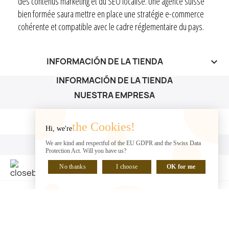
des contenus marketing et du SEO localisé. Une agence suisse
bien formée saura mettre en place une stratégie e-commerce
cohérente et compatible avec le cadre réglementaire du pays.
INFORMACIÓN DE LA TIENDA
keyboard_arrow_down
INFORMACIÓN DE LA TIENDA
NUESTRA EMPRESA
NUESTRA EMPRESA

the Cookies!
Hi, we're
SU CUENTA
We are kind and respectful of the EU GDPR and the Swiss Data
Protection Act. Will you have us?
SU CUENTA

No thanks
I choose
OK for me
HABLA CON NOSOTROS