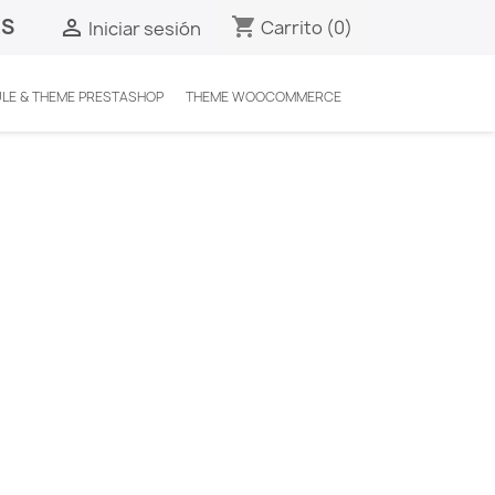
ES
shopping_cart

Carrito
(0)
Iniciar sesión
LE & THEME PRESTASHOP
THEME WOOCOMMERCE