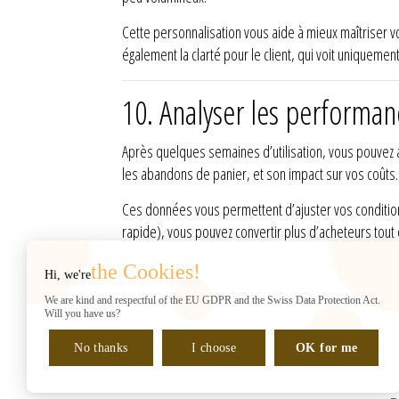
Cette personnalisation vous aide à mieux maîtriser vo
également la clarté pour le client, qui voit uniquemen
10. Analyser les performan
Après quelques semaines d’utilisation, vous pouvez a
les abandons de panier, et son impact sur vos coûts.
Ces données vous permettent d’ajuster vos conditions
rapide), vous pouvez convertir plus d’acheteurs tout 
the Cookies!
Hi, we're
INFORMACIÓN DE LA TIENDA
Web2007
We are kind and respectful of the EU GDPR and the Swiss Data Protection Act.
Rue de Chantepoulet 10
Will you have us?
(sur RDV UNIQUEMENT)
No thanks
1201 Genève
I choose
OK for me
Suiza
Gérant : H. Shaban