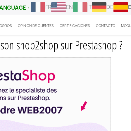
FR
EN
IT
DE
ANGUAGE :
LOGROS
OPINION DE CLIENTES
CERTIFICACIONES
CONTACTO
MODU
t installer livraison shop2shop sur Prestashop ?
ison shop2shop sur Prestashop ?