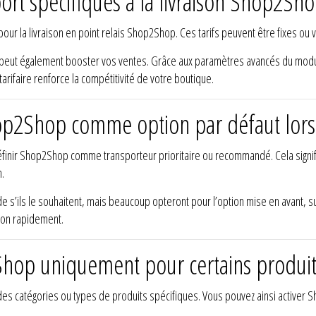
 port spécifiques à la livraison Shop2S
our la livraison en point relais Shop2Shop. Ces tarifs peuvent être fixes ou 
nt peut également booster vos ventes. Grâce aux paramètres avancés du modu
 tarifaire renforce la compétitivité de votre boutique.
hop2Shop comme option par défaut lors
inir Shop2Shop comme transporteur prioritaire ou recommandé. Cela signif
.
e s’ils le souhaitent, mais beaucoup opteront pour l’option mise en avant, su
ison rapidement.
p2Shop uniquement pour certains produit
s catégories ou types de produits spécifiques. Vous pouvez ainsi activer 