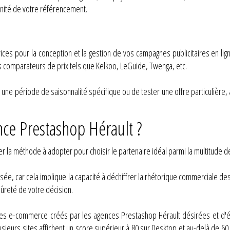
nnité de votre référencement.
vices pour la conception et la gestion de vos campagnes publicitaires en l
s comparateurs de prix tels que Kelkoo, LeGuide, Twenga, etc.
e à une période de saisonnalité spécifique ou de tester une offre particulière
ce Prestashop Hérault ?
r la méthode à adopter pour choisir le partenaire idéal parmi la multitude d
aisée, car cela implique la capacité à déchiffrer la rhétorique commerciale de
 sûreté de votre décision.
tes e-commerce créés par les agences Prestashop Hérault désirées et d'éva
sieurs sites affichent un score supérieur à 80 sur Desktop et au-delà de 60 s