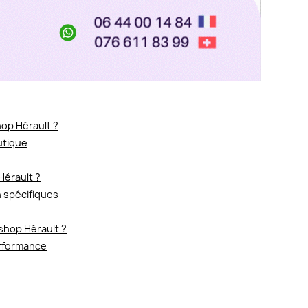
op Hérault ?
utique
érault ?
 spécifiques
shop Hérault ?
erformance