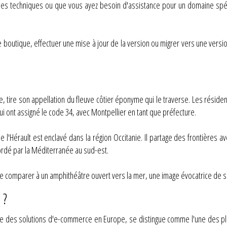
es techniques ou que vous ayez besoin d'assistance pour un domaine spéc
 boutique, effectuer une mise à jour de la version ou migrer vers une versi
ie, tire son appellation du fleuve côtier éponyme qui le traverse. Les réside
lui ont assigné le code 34, avec Montpellier en tant que préfecture.
 l'Hérault est enclavé dans la région Occitanie. Il partage des frontières av
bordé par la Méditerranée au sud-est.
e le comparer à un amphithéâtre ouvert vers la mer, une image évocatrice de s
 ?
e des solutions d'e-commerce en Europe, se distingue comme l'une des pla