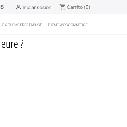
ES
shopping_cart

Carrito
(0)
Iniciar sesión
LE & THEME PRESTASHOP
THEME WOOCOMMERCE
leure ?