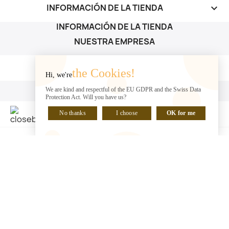
INFORMACIÓN DE LA TIENDA
keyboard_arrow_down
INFORMACIÓN DE LA TIENDA
NUESTRA EMPRESA
NUESTRA EMPRESA

the Cookies!
Hi, we're
SU CUENTA
We are kind and respectful of the EU GDPR and the Swiss Data
Protection Act. Will you have us?
SU CUENTA

No thanks
I choose
OK for me
HABLA CON NOSOTROS