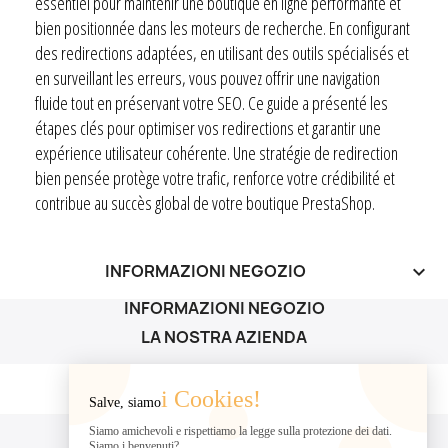
essentiel pour maintenir une boutique en ligne performante et
bien positionnée dans les moteurs de recherche. En configurant
des redirections adaptées, en utilisant des outils spécialisés et
en surveillant les erreurs, vous pouvez offrir une navigation
fluide tout en préservant votre SEO. Ce guide a présenté les
étapes clés pour optimiser vos redirections et garantir une
expérience utilisateur cohérente. Une stratégie de redirection
bien pensée protège votre trafic, renforce votre crédibilité et
contribue au succès global de votre boutique PrestaShop.
INFORMAZIONI NEGOZIO
keyboard_arrow_down
INFORMAZIONI NEGOZIO
LA NOSTRA AZIENDA
LA NOSTRA AZIENDA

i Cookies!
Salve, siamo
IL TUO ACCOUNT
Siamo amichevoli e rispettiamo la legge sulla protezione dei dati.
Siamo i benvenuti?