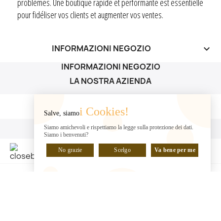
problèmes. Une boutique rapide et performante est essentielle
pour fidéliser vos clients et augmenter vos ventes.
INFORMAZIONI NEGOZIO
keyboard_arrow_down
INFORMAZIONI NEGOZIO
LA NOSTRA AZIENDA
LA NOSTRA AZIENDA

i Cookies!
Salve, siamo
IL TUO ACCOUNT
Siamo amichevoli e rispettiamo la legge sulla protezione dei dati.
Siamo i benvenuti?
IL TUO ACCOUNT

No grazie
Scelgo
Va bene per me
CHATTA CON NOI