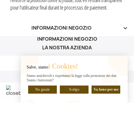
pour l’utilisateur final durant le processus de paiement.
INFORMAZIONI NEGOZIO
keyboard_arrow_down
INFORMAZIONI NEGOZIO
LA NOSTRA AZIENDA
LA NOSTRA AZIENDA

i Cookies!
Salve, siamo
IL TUO ACCOUNT
Siamo amichevoli e rispettiamo la legge sulla protezione dei dati.
Siamo i benvenuti?
IL TUO ACCOUNT

No grazie
Scelgo
Va bene per me
CHATTA CON NOI