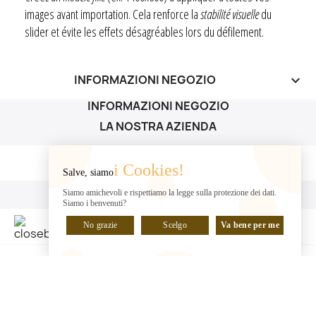
images avant importation. Cela renforce la
stabilité visuelle
du
slider et évite les effets désagréables lors du défilement.
INFORMAZIONI NEGOZIO
keyboard_arrow_down
INFORMAZIONI NEGOZIO
LA NOSTRA AZIENDA
LA NOSTRA AZIENDA

i Cookies!
Salve, siamo
IL TUO ACCOUNT
Siamo amichevoli e rispettiamo la legge sulla protezione dei dati.
Siamo i benvenuti?
IL TUO ACCOUNT

No grazie
Scelgo
Va bene per me
CHATTA CON NOI