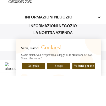
commerciale claire
.
INFORMAZIONI NEGOZIO
keyboard_arrow_down
INFORMAZIONI NEGOZIO
LA NOSTRA AZIENDA
LA NOSTRA AZIENDA

i Cookies!
Salve, siamo
IL TUO ACCOUNT
Siamo amichevoli e rispettiamo la legge sulla protezione dei dati.
Siamo i benvenuti?
IL TUO ACCOUNT

No grazie
Scelgo
Va bene per me
CHATTA CON NOI