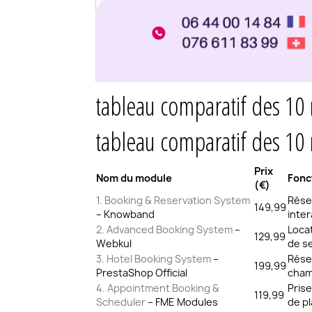
tableau comparatif des 10
tableau comparatif des 10
Prix
Nom du module
Fonc
(€)
1. Booking & Reservation System
Réser
149,99
– Knowband
inter
2. Advanced Booking System
–
Locat
129,99
Webkul
de s
3. Hotel Booking System
–
Rése
199,99
PrestaShop Official
chamb
4. Appointment Booking &
Pris
119,99
Scheduler
– FME Modules
de p