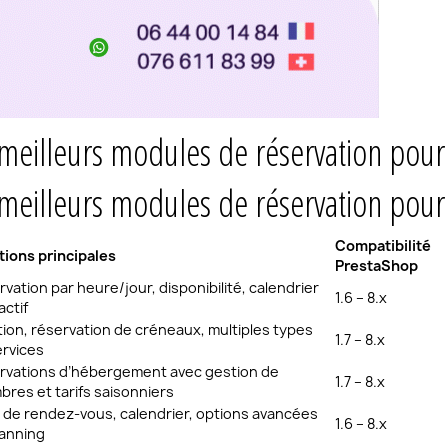
 meilleurs modules de réservation pou
 meilleurs modules de réservation pou
Compatibilité
tions principales
PrestaShop
vation par heure/jour, disponibilité, calendrier
1.6 – 8.x
actif
ion, réservation de créneaux, multiples types
1.7 – 8.x
ervices
rvations d’hébergement avec gestion de
1.7 – 8.x
res et tarifs saisonniers
e de rendez-vous, calendrier, options avancées
1.6 – 8.x
lanning