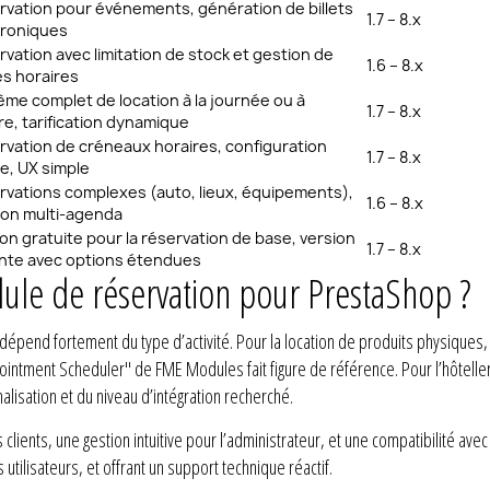
rvation pour événements, génération de billets
1.7 – 8.x
troniques
vation avec limitation de stock et gestion de
1.6 – 8.x
es horaires
me complet de location à la journée ou à
1.7 – 8.x
re, tarification dynamique
rvation de créneaux horaires, configuration
1.7 – 8.x
e, UX simple
rvations complexes (auto, lieux, équipements),
1.6 – 8.x
ion multi-agenda
on gratuite pour la réservation de base, version
1.7 – 8.x
nte avec options étendues
dule de réservation pour PrestaShop ?
dépend fortement du type d’activité. Pour la location de produits physique
ointment Scheduler" de FME Modules fait figure de référence. Pour l’hôteller
isation et du niveau d’intégration recherché.
s clients, une gestion intuitive pour l’administrateur, et une compatibilité av
utilisateurs, et offrant un support technique réactif.