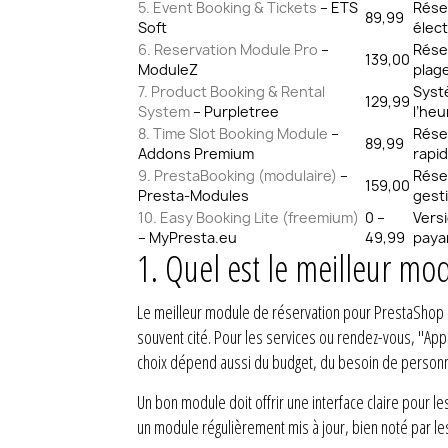
5. Event Booking & Tickets
– ETS
Rése
89,99
Soft
élec
6. Reservation Module Pro
–
Réser
139,00
ModuleZ
plag
7. Product Booking & Rental
Systè
129,99
System
– Purpletree
l’heu
8. Time Slot Booking Module
–
Rése
89,99
Addons Premium
rapid
9. PrestaBooking (modulaire)
–
Rése
159,00
Presta-Modules
gest
10. Easy Booking Lite (freemium)
0 –
Versi
– MyPresta.eu
49,99
paya
1. Quel est le meilleur mo
Le meilleur module de réservation pour PrestaShop 
souvent cité. Pour les services ou rendez-vous, "App
choix dépend aussi du budget, du besoin de personnal
Un bon module doit offrir une interface claire pour le
un module régulièrement mis à jour, bien noté par les 