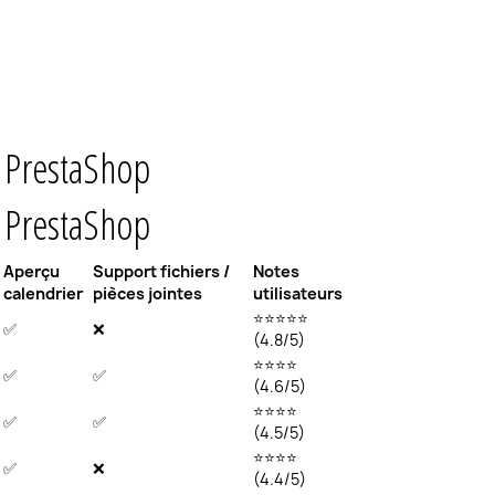
r PrestaShop
r PrestaShop
Aperçu
Support fichiers /
Notes
calendrier
pièces jointes
utilisateurs
⭐⭐⭐⭐⭐
✅
❌
(4.8/5)
⭐⭐⭐⭐
✅
✅
(4.6/5)
⭐⭐⭐⭐
✅
✅
(4.5/5)
⭐⭐⭐⭐
✅
❌
(4.4/5)