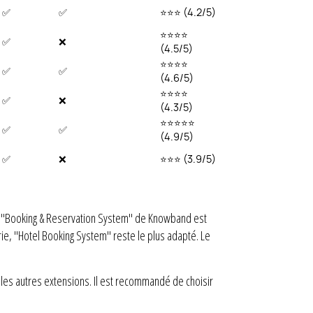
✅
✅
⭐⭐⭐ (4.2/5)
⭐⭐⭐⭐
✅
❌
(4.5/5)
⭐⭐⭐⭐
✅
✅
(4.6/5)
⭐⭐⭐⭐
✅
❌
(4.3/5)
⭐⭐⭐⭐⭐
✅
✅
(4.9/5)
✅
❌
⭐⭐⭐ (3.9/5)
s, "Booking & Reservation System" de Knowband est
ie, "Hotel Booking System" reste le plus adapté. Le
ec les autres extensions. Il est recommandé de choisir