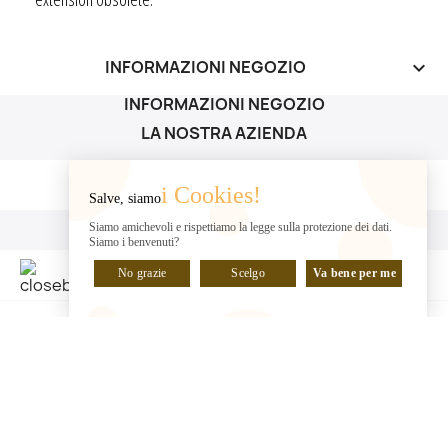
INFORMAZIONI NEGOZIO
keyboard_arrow_down
INFORMAZIONI NEGOZIO
LA NOSTRA AZIENDA
LA NOSTRA AZIENDA

i Cookies!
Salve, siamo
IL TUO ACCOUNT
Siamo amichevoli e rispettiamo la legge sulla protezione dei dati.
Siamo i benvenuti?
IL TUO ACCOUNT

No grazie
Scelgo
Va bene per me
CHATTA CON NOI