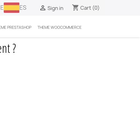
E
ES
shopping_cart

Cart
(0)
Sign in
EME PRESTASHOP
THEME WOOCOMMERCE
nt ?