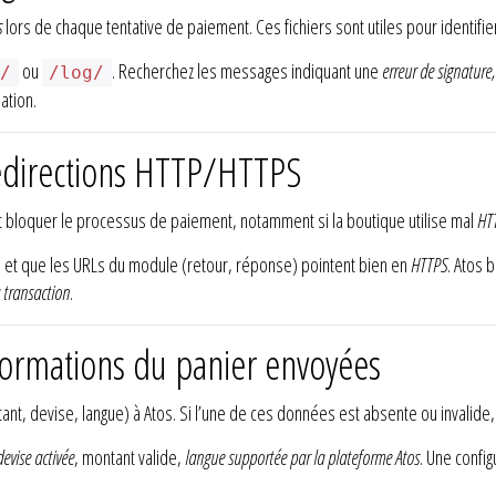
s
lors de chaque tentative de paiement. Ces fichiers sont utiles pour identifi
ou
. Recherchez les messages indiquant une
erreur de signature,
g/
/log/
ation.
redirections HTTP/HTTPS
 bloquer le processus de paiement, notamment si la boutique utilise mal
HT
s, et que les URLs du module (retour, réponse) pointent bien en
HTTPS
. Atos 
a transaction
.
nformations du panier envoyées
nt, devise, langue) à Atos. Si l’une de ces données est absente ou invalide
devise activée
, montant valide,
langue supportée par la plateforme Atos
. Une confi