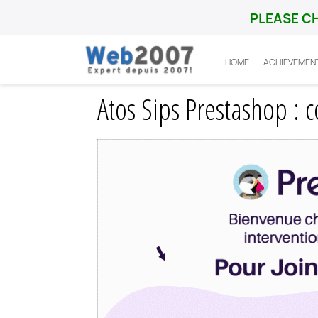
PLEASE C
HOME
ACHIEVEMEN
Home
Prestashop
Probleme
Atos Si
Atos Sips Prestashop : 