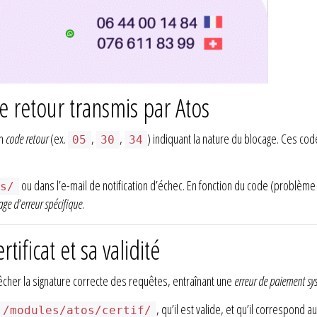
de retour transmis par Atos
un
code retour
(ex.
,
,
) indiquant la nature du blocage. Ces co
05
30
34
ou dans l’e-mail de notification d’échec. En fonction du code (problème 
gs/
ge d’erreur spécifique
.
tificat et sa validité
her la signature correcte des requêtes, entraînant une
erreur de paiement sy
, qu’il est valide, et qu’il correspond a
/modules/atos/certif/