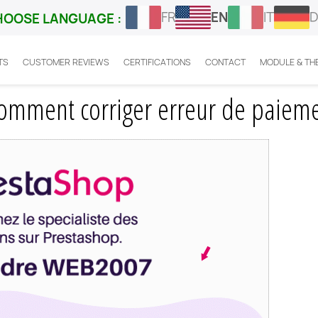
FR
EN
IT
D
HOOSE LANGUAGE :
TS
CUSTOMER REVIEWS
CERTIFICATIONS
CONTACT
MODULE & TH
ps Prestashop : comment corriger erreur de paiement ?
comment corriger erreur de paieme