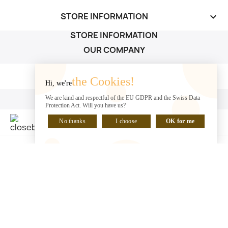
STORE INFORMATION
keyboard_arrow_down
STORE INFORMATION
OUR COMPANY
OUR COMPANY

the Cookies!
Hi, we're
YOUR ACCOUNT
We are kind and respectful of the EU GDPR and the Swiss Data
Protection Act. Will you have us?
YOUR ACCOUNT

No thanks
I choose
OK for me
CHAT WITH US