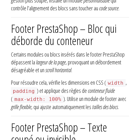
gestion plus souple, installe un module
personnalisable
qui
contrôle l’alignement des blocs sans toucher au
code source
.
Footer PrestaShop – Bloc qui
déborde du conteneur
Certains modules ou blocs insérés dans le footer PrestaShop
dépassent la
largeur de la page
, provoquant un débordement
désagréable et un
scroll horizontal
.
Pour résoudre cela, vérifie les dimensions en CSS (
,
width
) et applique des règles de
conteneur fluide
padding
(
). Utilise un module de footer avec
max-width: 100%
grille flexible
, qui ajuste automatiquement les
tailles des blocs
.
Footer PrestaShop – Texte
coupé ou invisible