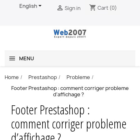

English
shopping_cart

Cart
(0)
Sign in
MENU
Home
Prestashop
Probleme
Footer Prestashop : comment corriger probleme
d’affichage ?
Footer Prestashop :
comment corriger probleme
d’affichage ?