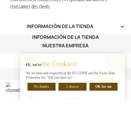
croissantes des clients.
INFORMACIÓN DE LA TIENDA
keyboard_arrow_down
INFORMACIÓN DE LA TIENDA
NUESTRA EMPRESA
NUESTRA EMPRESA

the Cookies!
Hi, we're
SU CUENTA
We are kind and respectful of the EU GDPR and the Swiss Data
Protection Act. Will you have us?
SU CUENTA

No thanks
I choose
OK for me
HABLA CON NOSOTROS